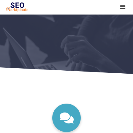
SEO tools reviews
Marketeer bij jou in de buurt?
Offerte
1. Seo voor beginners +
2. Onderzoeken +
3. Aan de slag! +