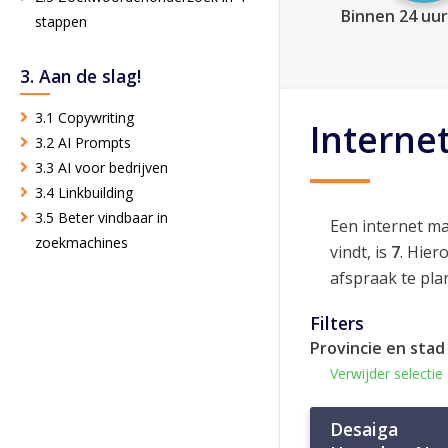
Binnen 24 uur
stappen
3. Aan de slag!
3.1 Copywriting
Interne
3.2 AI Prompts
3.3 AI voor bedrijven
3.4 Linkbuilding
3.5 Beter vindbaar in
Een internet m
zoekmachines
vindt, is
7
. Hier
afspraak te pla
Filters
Provincie en stad
Verwijder selectie
Desaiga