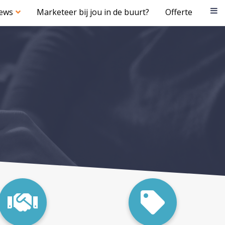
iews
Marketeer bij jou in de buurt?
Offerte