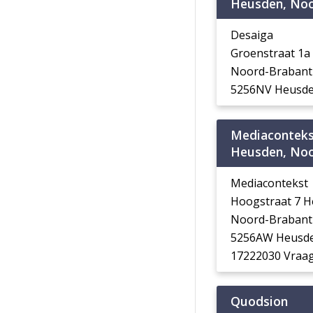
Heusden, Noo
Desaiga
Groenstraat 1
Noord-Brabant
5256NV Heusd
Mediacontek
Heusden, Noo
Mediacontekst
Hoogstraat 7 
Noord-Brabant
5256AW Heusd
17222030 Vraag
Quodsion