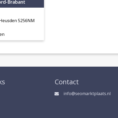
rd-Brabant
0 Heusden 5256NM
en
ks
Contact
info@seomarktplaats.nl