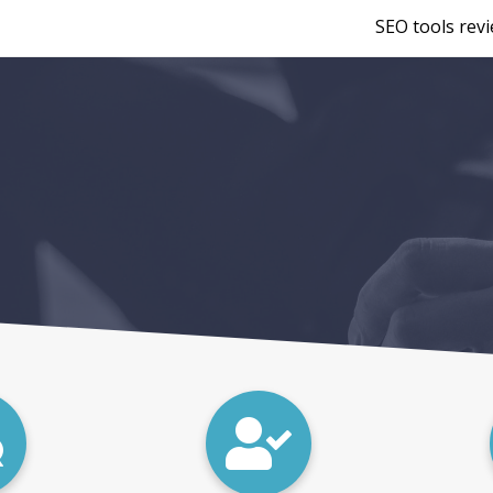
SEO tools rev