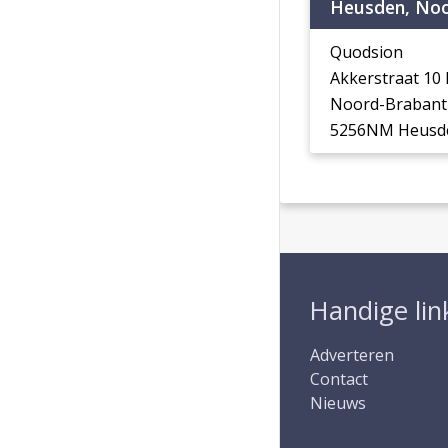
Heusden, Noo
Quodsion
Akkerstraat 1
Noord-Brabant
5256NM Heusd
Handige lin
Adverteren
Contact
Nieuws