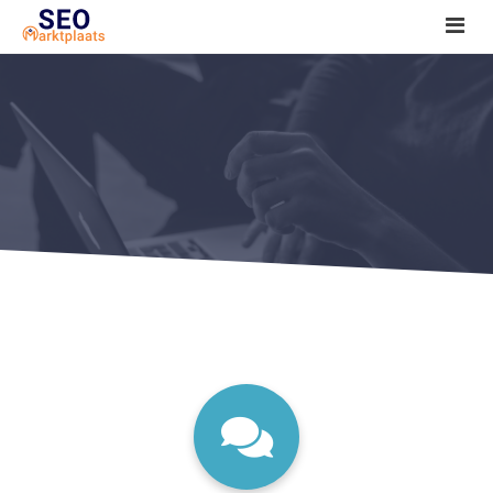
SEO tools reviews
Marketeer bij jou in de buurt?
Offerte
1. Seo voor beginners +
2. Onderzoeken +
3. Aan de slag! +