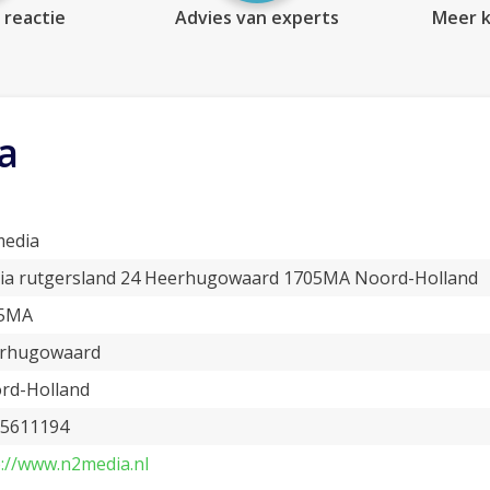
 reactie
Advies van experts
Meer k
a
edia
ia rutgersland 24 Heerhugowaard 1705MA Noord-Holland
5MA
rhugowaard
rd-Holland
 5611194
p://www.n2media.nl