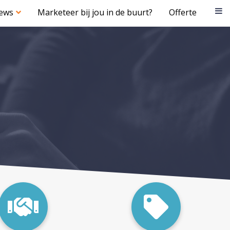
iews
Marketeer bij jou in de buurt?
Offerte