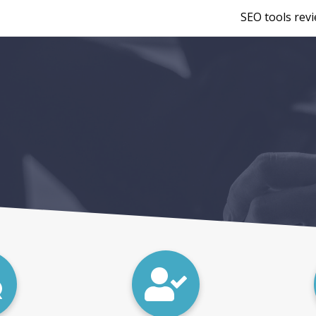
SEO tools rev