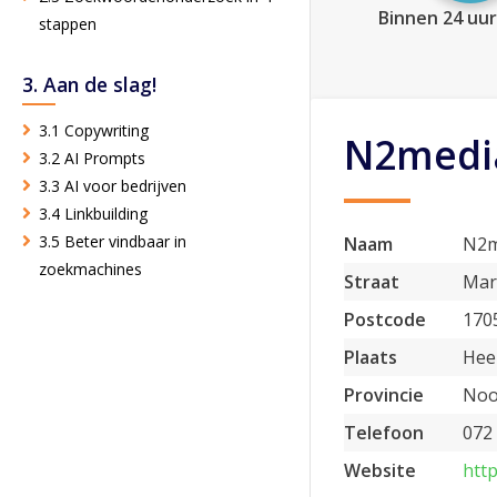
Binnen 24 uur
stappen
3. Aan de slag!
3.1 Copywriting
N2medi
3.2 AI Prompts
3.3 AI voor bedrijven
3.4 Linkbuilding
3.5 Beter vindbaar in
Naam
N2m
zoekmachines
Straat
Mar
Postcode
170
Plaats
Hee
Provincie
Noo
Telefoon
072
Website
htt