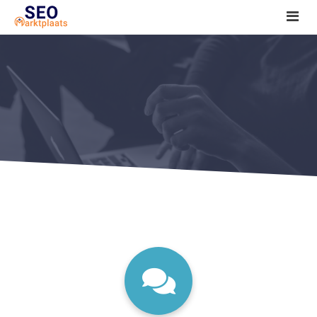
SEO tools reviews
Marketeer bij jou in de buurt?
Offerte
1. Seo voor beginners +
2. Onderzoeken +
3. Aan de slag! +