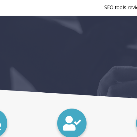
SEO tools rev