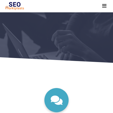
SEO tools reviews
Marketeer bij jou in de buurt?
Offerte
1. Seo voor beginners +
2. Onderzoeken +
3. Aan de slag! +