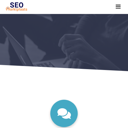
SEO tools reviews
Marketeer bij jou in de buurt?
Offerte
1. Seo voor beginners +
2. Onderzoeken +
3. Aan de slag! +