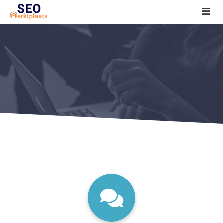
SEO tools reviews
Marketeer bij jou in de buurt?
Offerte
1. Seo voor beginners +
2. Onderzoeken +
3. Aan de slag! +