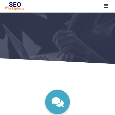
SEO tools reviews
Marketeer bij jou in de buurt?
Offerte
1. Seo voor beginners +
2. Onderzoeken +
3. Aan de slag! +