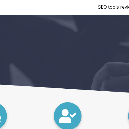
SEO tools rev