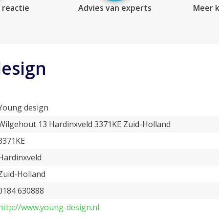
 reactie
Advies van experts
Meer k
esign
Young design
Wilgehout 13 Hardinxveld 3371KE Zuid-Holland
3371KE
Hardinxveld
Zuid-Holland
0184 630888
http://www.young-design.nl