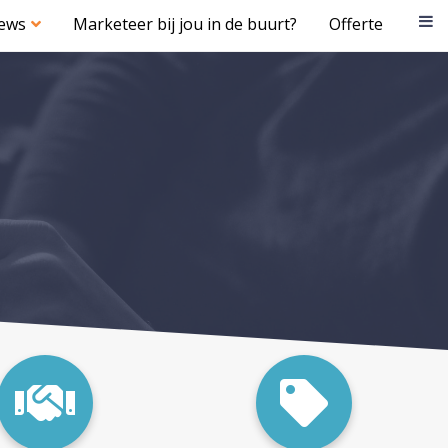
iews
Marketeer bij jou in de buurt?
Offerte