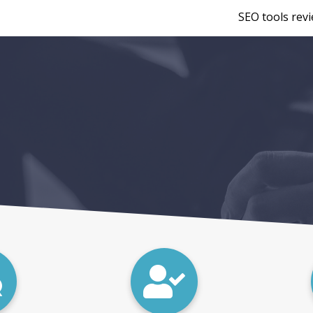
SEO tools rev