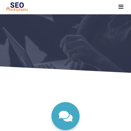
SEO tools reviews
Marketeer bij jou in de buurt?
Offerte
1. Seo voor beginners +
2. Onderzoeken +
3. Aan de slag! +