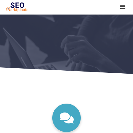
SEO tools reviews
Marketeer bij jou in de buurt?
Offerte
1. Seo voor beginners +
2. Onderzoeken +
3. Aan de slag! +