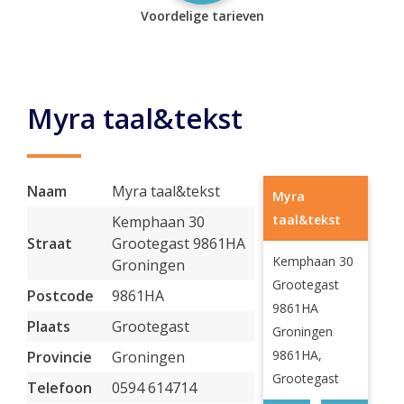
Voordelige tarieven
Myra taal&tekst
Naam
Myra taal&tekst
Myra
taal&tekst
Kemphaan 30
Straat
Grootegast 9861HA
Kemphaan 30
Groningen
Grootegast
Postcode
9861HA
9861HA
Plaats
Grootegast
Groningen
9861HA,
Provincie
Groningen
Grootegast
Telefoon
0594 614714