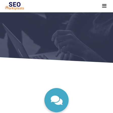
SEO tools reviews
Marketeer bij jou in de buurt?
Offerte
1. Seo voor beginners +
2. Onderzoeken +
3. Aan de slag! +