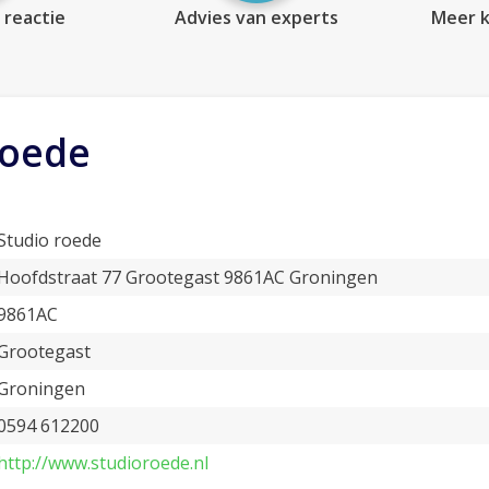
 reactie
Advies van experts
Meer k
roede
Studio roede
Hoofdstraat 77 Grootegast 9861AC Groningen
9861AC
Grootegast
Groningen
0594 612200
http://www.studioroede.nl