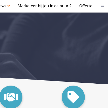
iews
Marketeer bij jou in de buurt?
Offerte