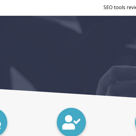
SEO tools rev