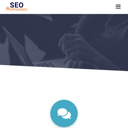
SEO tools reviews
Marketeer bij jou in de buurt?
Offerte
1. Seo voor beginners +
2. Onderzoeken +
3. Aan de slag! +