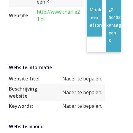
een K
Maak
http://www.charlie2
Website
een
56133022
1.nl
afspraak
Vraag
een
K
Website informatie
Website titel
Nader te bepalen.
Beschrijving
Nader te bepalen.
website
Keywords:
Nader te bepalen.
Website inhoud