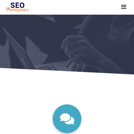
SEO tools reviews
Marketeer bij jou in de buurt?
Offerte
1. Seo voor beginners +
2. Onderzoeken +
3. Aan de slag! +