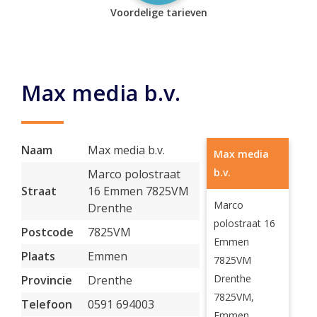
Voordelige tarieven
Max media b.v.
Naam
Max media b.v.
Max media
b.v.
Marco polostraat
Straat
16 Emmen 7825VM
Marco
Drenthe
polostraat 16
Postcode
7825VM
Emmen
Plaats
Emmen
7825VM
Drenthe
Provincie
Drenthe
7825VM,
Telefoon
0591 694003
Emmen