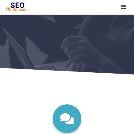
SEO tools reviews
Marketeer bij jou in de buurt?
Offerte
1. Seo voor beginners +
2. Onderzoeken +
3. Aan de slag! +