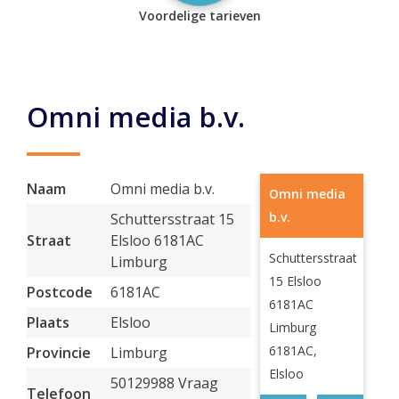
Voordelige tarieven
Omni media b.v.
Naam
Omni media b.v.
Omni media
b.v.
Schuttersstraat 15
Straat
Elsloo 6181AC
Schuttersstraat
Limburg
15 Elsloo
Postcode
6181AC
6181AC
Plaats
Elsloo
Limburg
6181AC,
Provincie
Limburg
Elsloo
50129988 Vraag
Telefoon