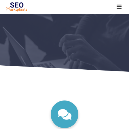
SEO tools reviews
Marketeer bij jou in de buurt?
Offerte
1. Seo voor beginners +
2. Onderzoeken +
3. Aan de slag! +