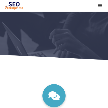
SEO tools reviews
Marketeer bij jou in de buurt?
Offerte
1. Seo voor beginners +
2. Onderzoeken +
3. Aan de slag! +