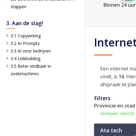
Binnen 24 uur
stappen
3. Aan de slag!
3.1 Copywriting
Interne
3.2 AI Prompts
3.3 AI voor bedrijven
3.4 Linkbuilding
3.5 Beter vindbaar in
Een internet ma
zoekmachines
vindt, is
16
. Hie
afspraak te pla
Filters
Provincie en stad
Verwijder selectie
Ata tech