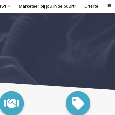
iews
Marketeer bij jou in de buurt?
Offerte