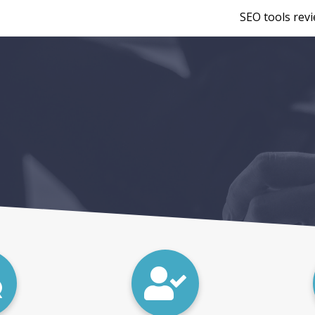
SEO tools rev