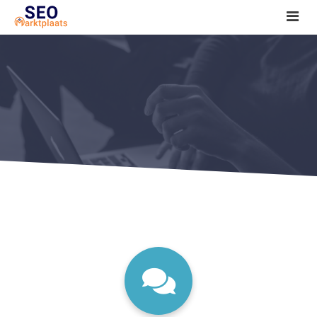
SEO tools reviews
Marketeer bij jou in de buurt?
Offerte
1. Seo voor beginners +
2. Onderzoeken +
3. Aan de slag! +