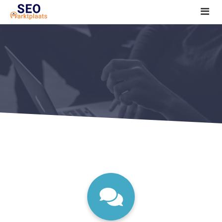
SEO tools reviews
Marketeer bij jou in de buurt?
Offerte
1. Seo voor beginners +
2. Onderzoeken +
3. Aan de slag! +