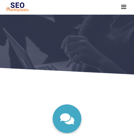
SEO tools reviews
Marketeer bij jou in de buurt?
Offerte
1. Seo voor beginners +
2. Onderzoeken +
3. Aan de slag! +