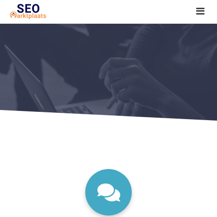
SEO tools reviews
Marketeer bij jou in de buurt?
Offerte
1. Seo voor beginners +
2. Onderzoeken +
3. Aan de slag! +