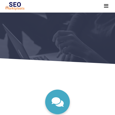
SEO tools reviews
Marketeer bij jou in de buurt?
Offerte
1. Seo voor beginners +
2. Onderzoeken +
3. Aan de slag! +