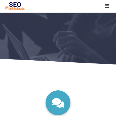
SEO tools reviews
Marketeer bij jou in de buurt?
Offerte
1. Seo voor beginners +
2. Onderzoeken +
3. Aan de slag! +