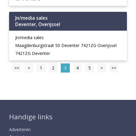
Jn/media sales
Deventer, Overijssel
Jn/media sales
Maagdenburgstraat 50 Deventer 7421ZG Overijssel
7421ZG Deventer
<<
<
1
2
3
4
5
>
>>
Handige links
Adverteren