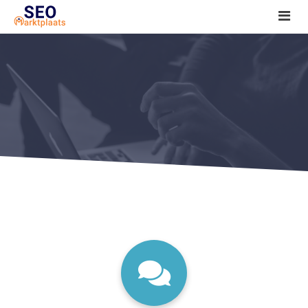
SEO tools reviews
Marketeer bij jou in de buurt?
Offerte
1. Seo voor beginners +
2. Onderzoeken +
3. Aan de slag! +