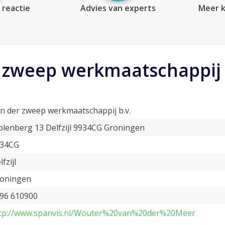
 reactie
Advies van experts
Meer k
 zweep werkmaatschappij 
n der zweep werkmaatschappij b.v.
lenberg 13 Delfzijl 9934CG Groningen
34CG
lfzijl
oningen
96 610900
tp://www.spanvis.nl/Wouter%20van%20der%20Meer