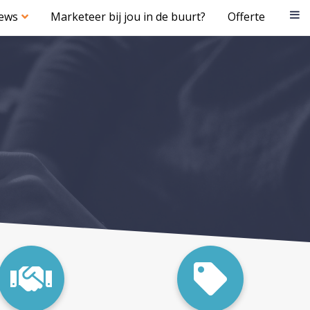
iews
Marketeer bij jou in de buurt?
Offerte