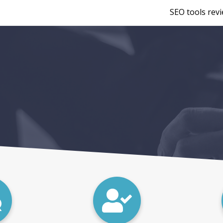
SEO tools rev