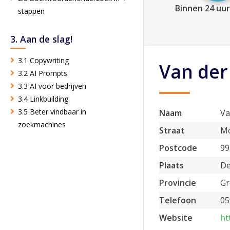
Binnen 24 uur
stappen
3. Aan de slag!
3.1 Copywriting
Van der
3.2 AI Prompts
3.3 AI voor bedrijven
3.4 Linkbuilding
3.5 Beter vindbaar in
Naam
Va
zoekmachines
Straat
Mo
Postcode
99
Plaats
De
Provincie
Gr
Telefoon
05
Website
ht