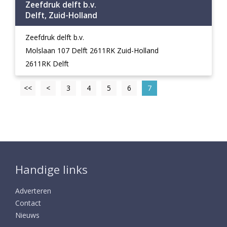
Zeefdruk delft b.v.
Delft, Zuid-Holland
Zeefdruk delft b.v.
Molslaan 107 Delft 2611RK Zuid-Holland
2611RK Delft
<<
<
3
4
5
6
7
Handige links
Adverteren
Contact
Nieuws