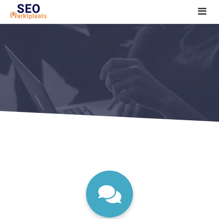
SEO tools reviews
Marketeer bij jou in de buurt?
Offerte
1. Seo voor beginners +
2. Onderzoeken +
3. Aan de slag! +