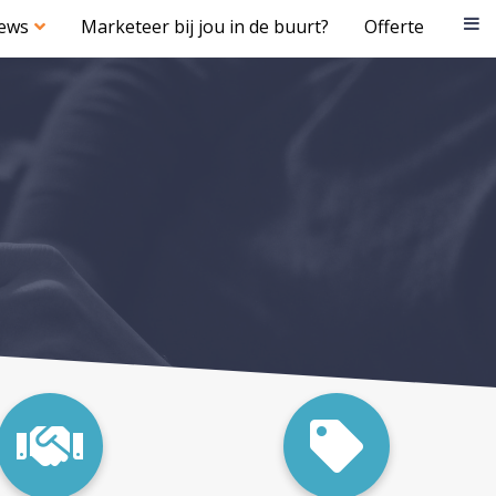
iews
Marketeer bij jou in de buurt?
Offerte