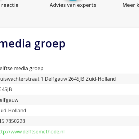
 reactie
Advies van experts
Meer k
 media groep
elftse media groep
luiswachterstraat 1 Delfgauw 2645JB Zuid-Holland
645JB
elfgauw
uid-Holland
15 7850228
ttp://www.delftsemethode.nl