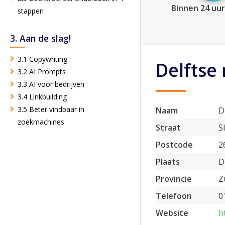
Binnen 24 uur
stappen
3. Aan de slag!
3.1 Copywriting
Delftse
3.2 AI Prompts
3.3 AI voor bedrijven
3.4 Linkbuilding
3.5 Beter vindbaar in
Naam
D
zoekmachines
Straat
S
Postcode
2
Plaats
D
Provincie
Z
Telefoon
0
Website
h