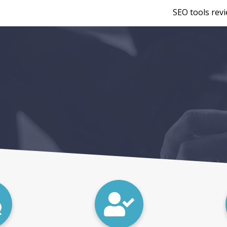
SEO tools rev