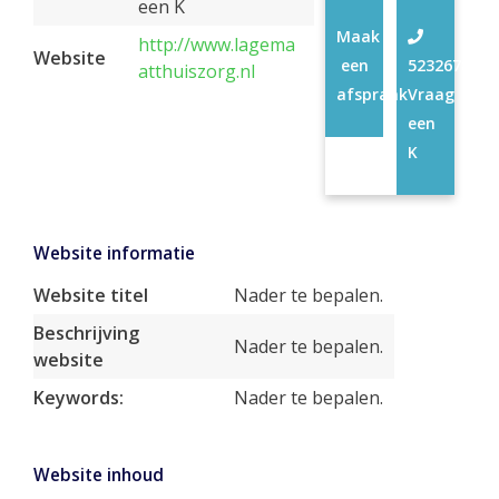
een K
Maak
http://www.lagema
Website
een
52326780
atthuiszorg.nl
afspraak
Vraag
een
K
Website informatie
Website titel
Nader te bepalen.
Beschrijving
Nader te bepalen.
website
Keywords:
Nader te bepalen.
Website inhoud