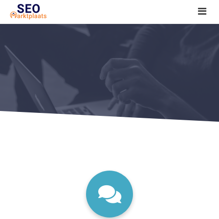
SEO tools reviews
Marketeer bij jou in de buurt?
Offerte
1. Seo voor beginners +
2. Onderzoeken +
3. Aan de slag! +