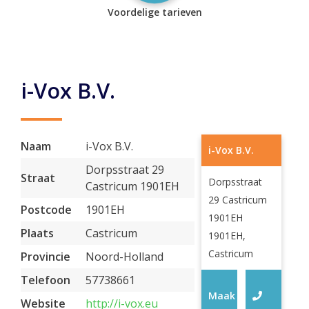
Voordelige tarieven
i-Vox B.V.
Naam
i-Vox B.V.
i-Vox B.V.
Dorpsstraat 29
Straat
Dorpsstraat
Castricum 1901EH
29 Castricum
Postcode
1901EH
1901EH
Plaats
Castricum
1901EH,
Castricum
Provincie
Noord-Holland
Telefoon
57738661
Maak
Website
http://i-vox.eu