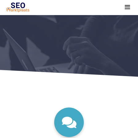
SEO tools reviews
Marketeer bij jou in de buurt?
Offerte
1. Seo voor beginners +
2. Onderzoeken +
3. Aan de slag! +