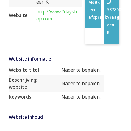
een K
Maak
een
53780892
http://www.7daysh
Website
afspraak
Vraag
op.com
een
K
Website informatie
Website titel
Nader te bepalen.
Beschrijving
Nader te bepalen.
website
Keywords:
Nader te bepalen.
Website inhoud