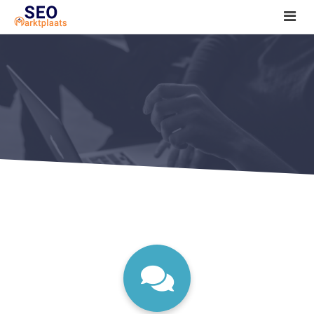
SEO tools reviews
Marketeer bij jou in de buurt?
Offerte
1. Seo voor beginners +
2. Onderzoeken +
3. Aan de slag! +