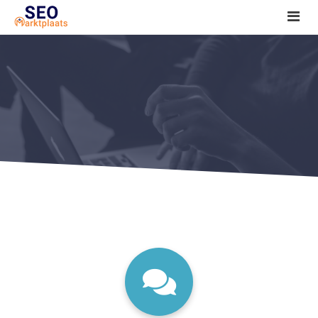
SEO tools reviews
Marketeer bij jou in de buurt?
Offerte
1. Seo voor beginners +
2. Onderzoeken +
3. Aan de slag! +