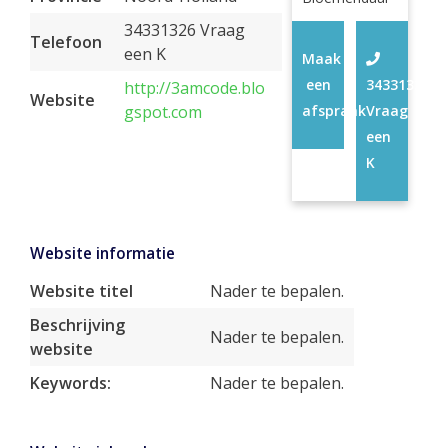
34331326 Vraag
Telefoon
een K
Maak
een
34331326
http://3amcode.blo
Website
gspot.com
afspraak
Vraag
een
K
Website informatie
Website titel
Nader te bepalen.
Beschrijving
Nader te bepalen.
website
Keywords:
Nader te bepalen.