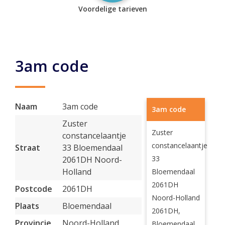
Voordelige tarieven
3am code
Naam
3am code
3am code
Zuster
Zuster
constancelaantje
constancelaantje
Straat
33 Bloemendaal
33
2061DH Noord-
Holland
Bloemendaal
2061DH
Postcode
2061DH
Noord-Holland
Plaats
Bloemendaal
2061DH,
Provincie
Noord-Holland
Bloemendaal