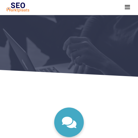
SEO tools reviews
Marketeer bij jou in de buurt?
Offerte
1. Seo voor beginners +
2. Onderzoeken +
3. Aan de slag! +