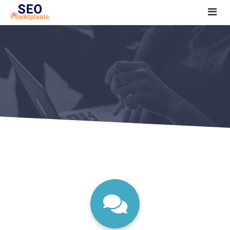
SEO tools reviews
Marketeer bij jou in de buurt?
Offerte
1. Seo voor beginners +
2. Onderzoeken +
3. Aan de slag! +