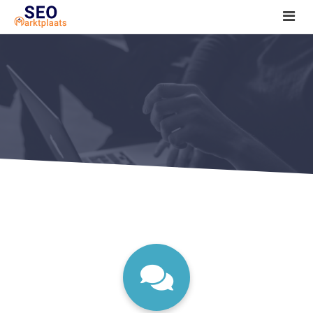
SEO tools reviews
Marketeer bij jou in de buurt?
Offerte
1. Seo voor beginners +
2. Onderzoeken +
3. Aan de slag! +