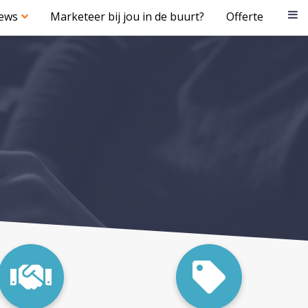
iews
Marketeer bij jou in de buurt?
Offerte