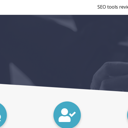
SEO tools rev