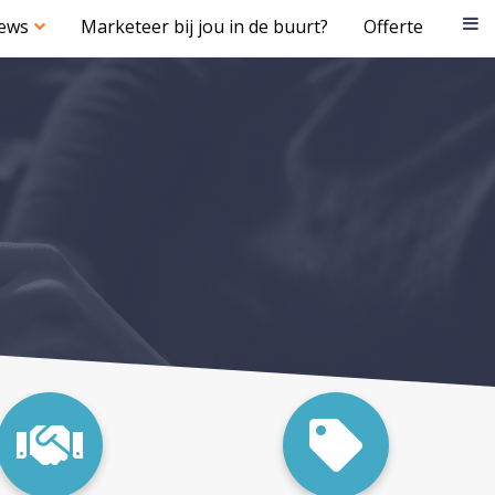
iews
Marketeer bij jou in de buurt?
Offerte