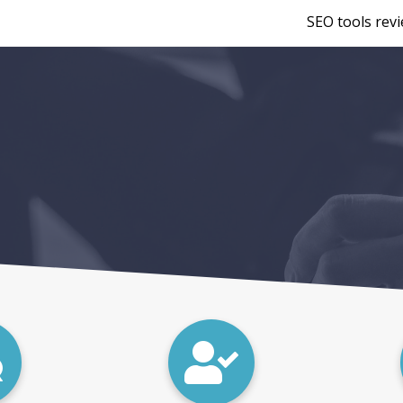
SEO tools rev