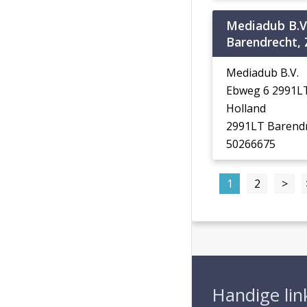
Mediadub B.V
Barendrecht, 
Mediadub B.V.
Ebweg 6 2991LT
Holland
2991LT Barend
50266675
1
2
>
Handige lin