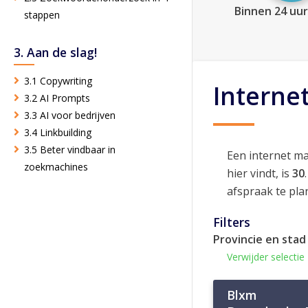
Binnen 24 uur
stappen
3. Aan de slag!
3.1 Copywriting
Interne
3.2 AI Prompts
3.3 AI voor bedrijven
3.4 Linkbuilding
3.5 Beter vindbaar in
Een internet m
zoekmachines
hier vindt, is
30
afspraak te pla
Filters
Provincie en stad
Verwijder selectie
Blxm