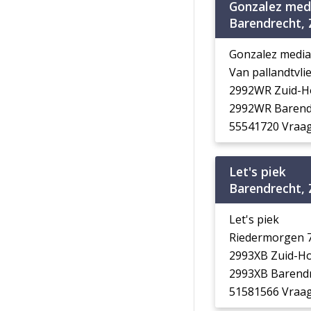
Gonzalez med
Barendrecht, 
Gonzalez media
Van pallandtvli
2992WR Zuid-H
2992WR Barend
55541720 Vraag
Let's piek
Barendrecht, 
Let's piek
Riedermorgen 
2993XB Zuid-Ho
2993XB Barend
51581566 Vraag