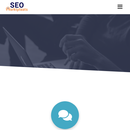
SEO tools reviews
Marketeer bij jou in de buurt?
Offerte
1. Seo voor beginners +
2. Onderzoeken +
3. Aan de slag! +