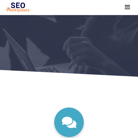
SEO tools reviews
Marketeer bij jou in de buurt?
Offerte
1. Seo voor beginners +
2. Onderzoeken +
3. Aan de slag! +