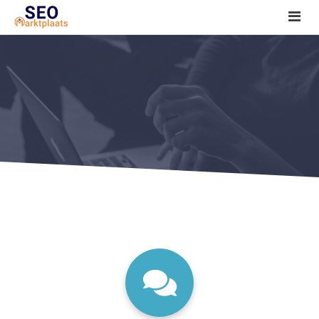
SEO tools reviews
Marketeer bij jou in de buurt?
Offerte
1. Seo voor beginners +
2. Onderzoeken +
3. Aan de slag! +