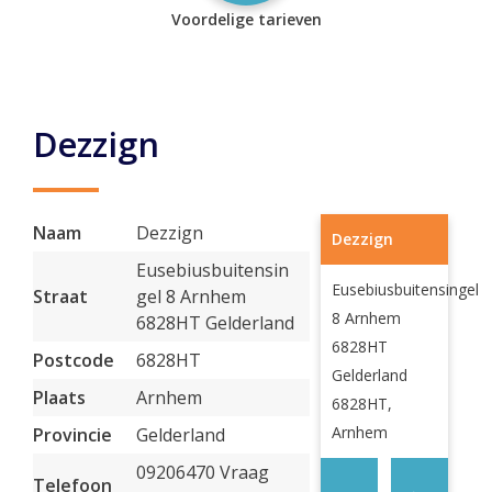
Voordelige tarieven
Dezzign
Naam
Dezzign
Dezzign
Eusebiusbuitensin
Eusebiusbuitensingel
Straat
gel 8 Arnhem
8 Arnhem
6828HT Gelderland
6828HT
Postcode
6828HT
Gelderland
Plaats
Arnhem
6828HT,
Arnhem
Provincie
Gelderland
09206470 Vraag
Telefoon