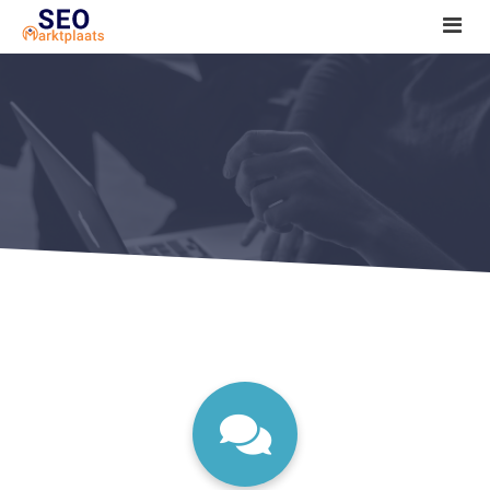
SEO tools reviews
Marketeer bij jou in de buurt?
Offerte
1. Seo voor beginners +
2. Onderzoeken +
3. Aan de slag! +