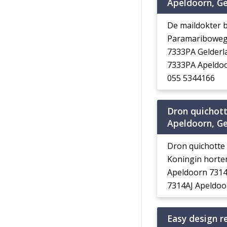
Apeldoorn, Ge
De maildokter b
Paramariboweg
7333PA Gelderl
7333PA Apeldo
055 5344166
Dron quichotte
Apeldoorn, Ge
Dron quichotte d
Koningin horte
Apeldoorn 7314
7314AJ Apeldoo
Easy design r