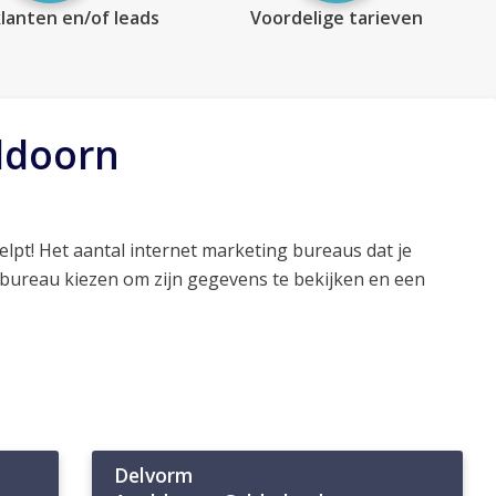
lanten en/of leads
Voordelige tarieven
ldoorn
elpt! Het aantal internet marketing bureaus dat je
 bureau kiezen om zijn gegevens te bekijken en een
Delvorm