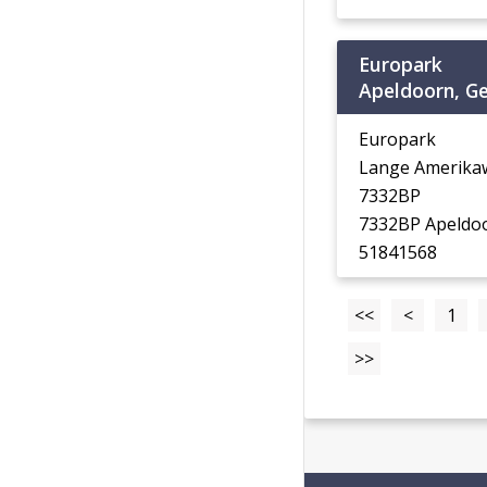
Europark
Apeldoorn, Ge
Europark
Lange Amerika
7332BP
7332BP Apeldo
51841568
<<
<
1
>>