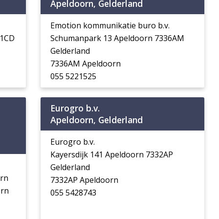
Apeldoorn, Gelderland
Emotion kommunikatie buro b.v.
11CD
Schumanpark 13 Apeldoorn 7336AM
Gelderland
7336AM Apeldoorn
055 5221525
Eurogro b.v.
Apeldoorn, Gelderland
Eurogro b.v.
Kayersdijk 141 Apeldoorn 7332AP
Gelderland
orn
7332AP Apeldoorn
orn
055 5428743