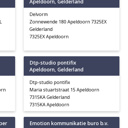
Apeldoorn, Gelderland
Delvorm
L
Zonnewende 180 Apeldoorn 7325EX
Gelderland
7325EX Apeldoorn
Dtp-studio pontifix
Apeldoorn, Gelderland
Dtp-studio pontifix
orn
Maria stuartstraat 15 Apeldoorn
7315KA Gelderland
7315KA Apeldoorn
per
Emotion kommunikatie buro b.v.