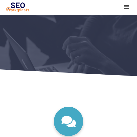
SEO tools reviews
Marketeer bij jou in de buurt?
Offerte
1. Seo voor beginners +
2. Onderzoeken +
3. Aan de slag! +