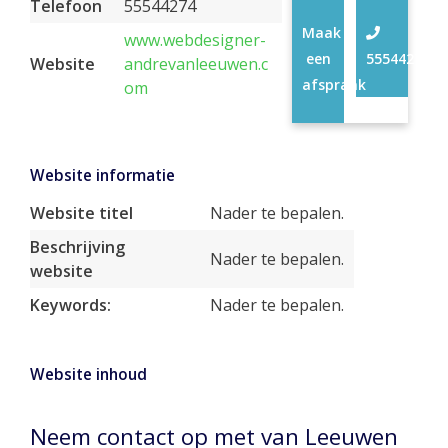
Telefoon
55544274
Maak
www.webdesigner-
een
55544274
Website
andrevanleeuwen.c
afspraak
om
Website informatie
Website titel
Nader te bepalen.
Beschrijving
Nader te bepalen.
website
Keywords:
Nader te bepalen.
Website inhoud
Neem contact op met van Leeuwen