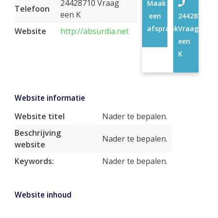
24428710 Vraag
Maak
Telefoon
een K
een
24428710
afspraak
Vraag
Website
http://absurdia.net
een
K
Website informatie
Website titel
Nader te bepalen.
Beschrijving
Nader te bepalen.
website
Keywords:
Nader te bepalen.
Website inhoud