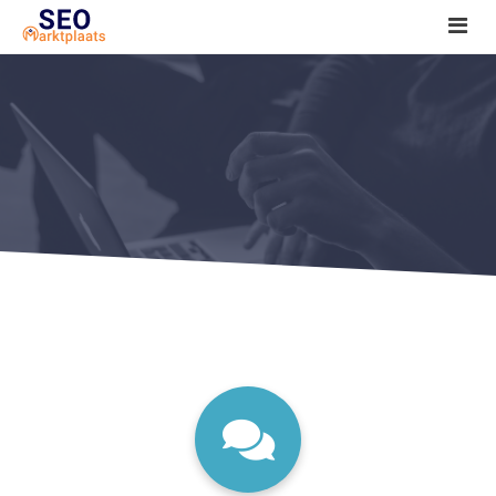
SEO tools reviews
Marketeer bij jou in de buurt?
Offerte
1. Seo voor beginners +
2. Onderzoeken +
3. Aan de slag! +