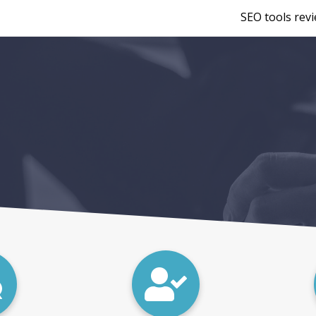
SEO tools rev