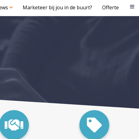
iews
Marketeer bij jou in de buurt?
Offerte