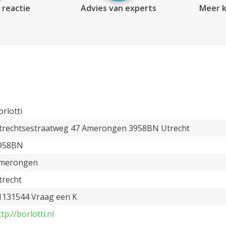
 reactie
Advies van experts
Meer k
orlotti
trechtsestraatweg 47 Amerongen 3958BN Utrecht
958BN
merongen
trecht
1131544 Vraag een K
tp://borlotti.nl