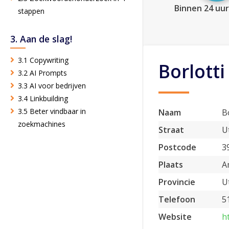
Binnen 24 uur
stappen
3. Aan de slag!
3.1 Copywriting
Borlotti
3.2 AI Prompts
3.3 AI voor bedrijven
3.4 Linkbuilding
3.5 Beter vindbaar in
Naam
B
zoekmachines
Straat
U
Postcode
3
Plaats
A
Provincie
U
Telefoon
5
Website
ht