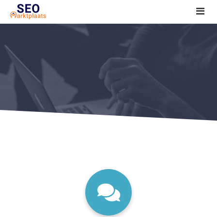
SEO tools reviews
Marketeer bij jou in de buurt?
Offerte
1. Seo voor beginners +
2. Onderzoeken +
3. Aan de slag! +