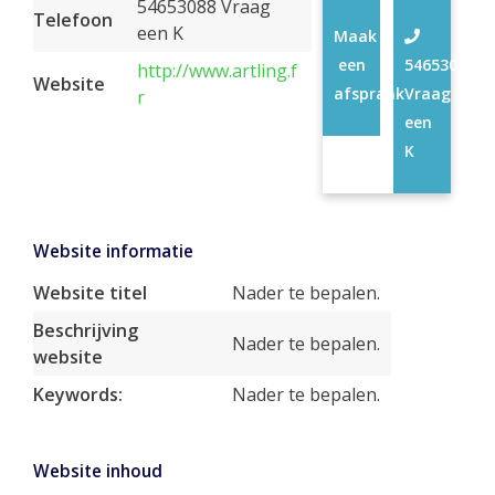
54653088 Vraag
Telefoon
een K
Maak
een
54653088
http://www.artling.f
Website
afspraak
Vraag
r
een
K
Website informatie
Website titel
Nader te bepalen.
Beschrijving
Nader te bepalen.
website
Keywords:
Nader te bepalen.
Website inhoud