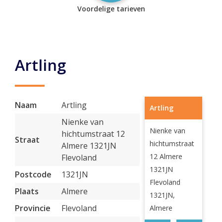
Voordelige tarieven
Artling
Naam
Artling
Artling
Nienke van
Nienke van
hichtumstraat 12
Straat
hichtumstraat
Almere 1321JN
12 Almere
Flevoland
1321JN
Postcode
1321JN
Flevoland
Plaats
Almere
1321JN,
Provincie
Flevoland
Almere